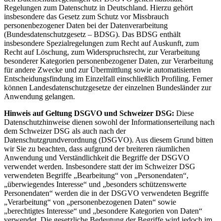
Regelungen zum Datenschutz in Deutschland. Hierzu gehört
insbesondere das Gesetz zum Schutz vor Missbrauch
personenbezogener Daten bei der Datenverarbeitung
(Bundesdatenschutzgesetz – BDSG). Das BDSG enthält
insbesondere Spezialregelungen zum Recht auf Auskunft, zum
Recht auf Löschung, zum Widerspruchsrecht, zur Verarbeitung
besonderer Kategorien personenbezogener Daten, zur Verarbeitung
für andere Zwecke und zur Übermittlung sowie automatisierten
Entscheidungsfindung im Einzelfall einschließlich Profiling. Ferner
können Landesdatenschutzgesetze der einzelnen Bundesländer zur
Anwendung gelangen.
Hinweis auf Geltung DSGVO und Schweizer DSG:
Diese
Datenschutzhinweise dienen sowohl der Informationserteilung nach
dem Schweizer DSG als auch nach der
Datenschutzgrundverordnung (DSGVO). Aus diesem Grund bitten
wir Sie zu beachten, dass aufgrund der breiteren räumlichen
Anwendung und Verständlichkeit die Begriffe der DSGVO
verwendet werden. Insbesondere statt der im Schweizer DSG
verwendeten Begriffe „Bearbeitung“ von „Personendaten“,
„überwiegendes Interesse“ und „besonders schützenswerte
Personendaten“ werden die in der DSGVO verwendeten Begriffe
„Verarbeitung“ von „personenbezogenen Daten“ sowie
„berechtigtes Interesse“ und „besondere Kategorien von Daten“
verwendet. Die gesetzliche Bedeutung der Begriffe wird jedoch im