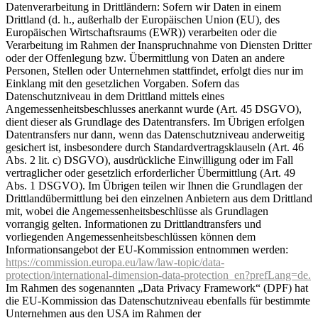
Datenverarbeitung in Drittländern: Sofern wir Daten in einem
Drittland (d. h., außerhalb der Europäischen Union (EU), des
Europäischen Wirtschaftsraums (EWR)) verarbeiten oder die
Verarbeitung im Rahmen der Inanspruchnahme von Diensten Dritter
oder der Offenlegung bzw. Übermittlung von Daten an andere
Personen, Stellen oder Unternehmen stattfindet, erfolgt dies nur im
Einklang mit den gesetzlichen Vorgaben. Sofern das
Datenschutzniveau in dem Drittland mittels eines
Angemessenheitsbeschlusses anerkannt wurde (Art. 45 DSGVO),
dient dieser als Grundlage des Datentransfers. Im Übrigen erfolgen
Datentransfers nur dann, wenn das Datenschutzniveau anderweitig
gesichert ist, insbesondere durch Standardvertragsklauseln (Art. 46
Abs. 2 lit. c) DSGVO), ausdrückliche Einwilligung oder im Fall
vertraglicher oder gesetzlich erforderlicher Übermittlung (Art. 49
Abs. 1 DSGVO). Im Übrigen teilen wir Ihnen die Grundlagen der
Drittlandübermittlung bei den einzelnen Anbietern aus dem Drittland
mit, wobei die Angemessenheitsbeschlüsse als Grundlagen
vorrangig gelten. Informationen zu Drittlandtransfers und
vorliegenden Angemessenheitsbeschlüssen können dem
Informationsangebot der EU-Kommission entnommen werden:
https://commission.europa.eu/law/law-topic/data-
protection/international-dimension-data-protection_en?prefLang=de.
Im Rahmen des sogenannten „Data Privacy Framework“ (DPF) hat
die EU-Kommission das Datenschutzniveau ebenfalls für bestimmte
Unternehmen aus den USA im Rahmen der