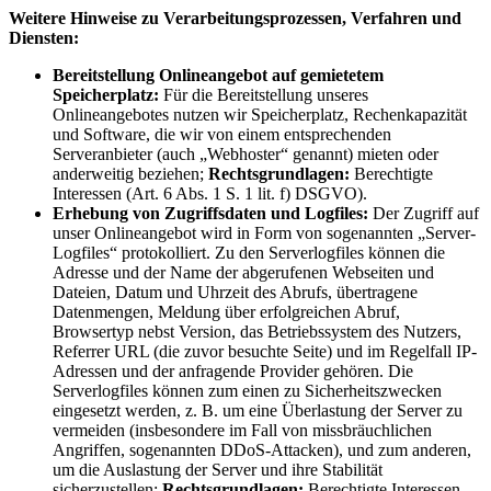
Weitere Hinweise zu Verarbeitungsprozessen, Verfahren und
Diensten:
Bereitstellung Onlineangebot auf gemietetem
Speicherplatz:
Für die Bereitstellung unseres
Onlineangebotes nutzen wir Speicherplatz, Rechenkapazität
und Software, die wir von einem entsprechenden
Serveranbieter (auch „Webhoster“ genannt) mieten oder
anderweitig beziehen;
Rechtsgrundlagen:
Berechtigte
Interessen (Art. 6 Abs. 1 S. 1 lit. f) DSGVO).
Erhebung von Zugriffsdaten und Logfiles:
Der Zugriff auf
unser Onlineangebot wird in Form von sogenannten „Server-
Logfiles“ protokolliert. Zu den Serverlogfiles können die
Adresse und der Name der abgerufenen Webseiten und
Dateien, Datum und Uhrzeit des Abrufs, übertragene
Datenmengen, Meldung über erfolgreichen Abruf,
Browsertyp nebst Version, das Betriebssystem des Nutzers,
Referrer URL (die zuvor besuchte Seite) und im Regelfall IP-
Adressen und der anfragende Provider gehören. Die
Serverlogfiles können zum einen zu Sicherheitszwecken
eingesetzt werden, z. B. um eine Überlastung der Server zu
vermeiden (insbesondere im Fall von missbräuchlichen
Angriffen, sogenannten DDoS-Attacken), und zum anderen,
um die Auslastung der Server und ihre Stabilität
sicherzustellen;
Rechtsgrundlagen:
Berechtigte Interessen