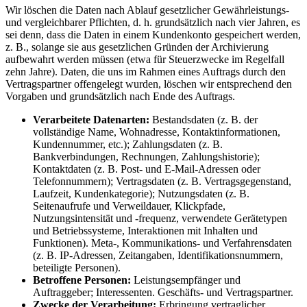
Wir löschen die Daten nach Ablauf gesetzlicher Gewährleistungs-
und vergleichbarer Pflichten, d. h. grundsätzlich nach vier Jahren, es
sei denn, dass die Daten in einem Kundenkonto gespeichert werden,
z. B., solange sie aus gesetzlichen Gründen der Archivierung
aufbewahrt werden müssen (etwa für Steuerzwecke im Regelfall
zehn Jahre). Daten, die uns im Rahmen eines Auftrags durch den
Vertragspartner offengelegt wurden, löschen wir entsprechend den
Vorgaben und grundsätzlich nach Ende des Auftrags.
Verarbeitete Datenarten:
Bestandsdaten (z. B. der
vollständige Name, Wohnadresse, Kontaktinformationen,
Kundennummer, etc.); Zahlungsdaten (z. B.
Bankverbindungen, Rechnungen, Zahlungshistorie);
Kontaktdaten (z. B. Post- und E-Mail-Adressen oder
Telefonnummern); Vertragsdaten (z. B. Vertragsgegenstand,
Laufzeit, Kundenkategorie); Nutzungsdaten (z. B.
Seitenaufrufe und Verweildauer, Klickpfade,
Nutzungsintensität und -frequenz, verwendete Gerätetypen
und Betriebssysteme, Interaktionen mit Inhalten und
Funktionen). Meta-, Kommunikations- und Verfahrensdaten
(z. B. IP-Adressen, Zeitangaben, Identifikationsnummern,
beteiligte Personen).
Betroffene Personen:
Leistungsempfänger und
Auftraggeber; Interessenten. Geschäfts- und Vertragspartner.
Zwecke der Verarbeitung:
Erbringung vertraglicher