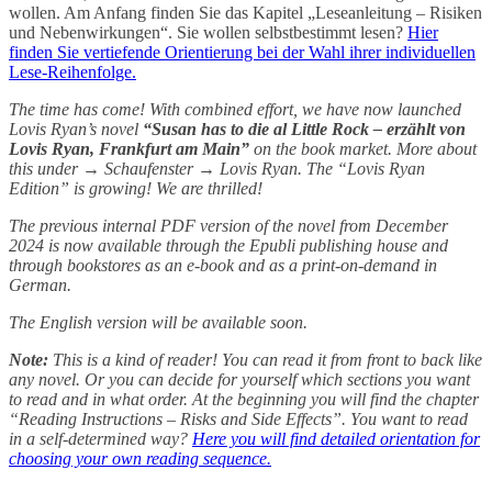
wollen. Am Anfang finden Sie das Kapitel „Leseanleitung – Risiken
und Nebenwirkungen“. Sie wollen selbstbestimmt lesen?
Hier
finden Sie vertiefende Orientierung bei der Wahl ihrer individuellen
Lese-Reihenfolge.
The time has come! With combined effort, we have now launched
Lovis Ryan’s novel
“Susan has to die al Little Rock – erzählt von
Lovis Ryan, Frankfurt am Main”
on the book market. More about
this under → Schaufenster → Lovis Ryan. The “Lovis Ryan
Edition” is growing! We are thrilled!
The previous internal PDF version of the novel from December
2024 is now available through the Epubli publishing house and
through bookstores as an e-book and as a print-on-demand in
German.
The English version will be available soon.
Note:
This is a kind of reader! You can read it from front to back like
any novel. Or you can decide for yourself which sections you want
to read and in what order. At the beginning you will find the chapter
“Reading Instructions – Risks and Side Effects”. You want to read
in a self-determined way?
Here you will find detailed orientation for
choosing your own reading sequence.