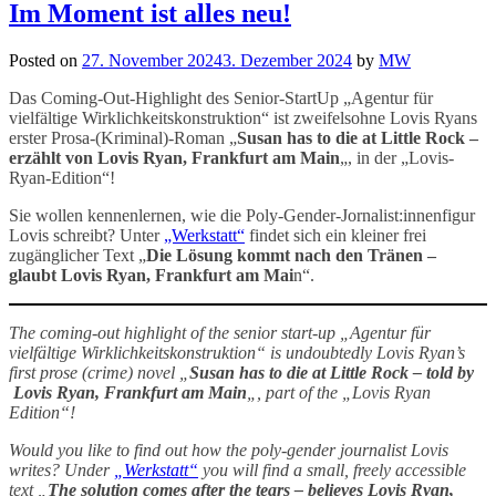
Im Moment ist alles neu!
Posted on
27. November 2024
3. Dezember 2024
by
MW
Das Coming-Out-Highlight des Senior-StartUp „Agentur für
vielfältige Wirklichkeitskonstruktion“ ist zweifelsohne Lovis Ryans
erster Prosa-(Kriminal)-Roman „
Susan has to die at Little Rock –
erzählt von Lovis Ryan, Frankfurt am Main
„, in der „Lovis-
Ryan-Edition“!
Sie wollen kennenlernen, wie die Poly-Gender-Jornalist:innenfigur
Lovis schreibt? Unter
„Werkstatt“
findet sich ein kleiner frei
zugänglicher Text „
Die Lösung kommt nach den Tränen –
glaubt Lovis Ryan, Frankfurt am Mai
n“.
The coming-out highlight of the senior start-up „Agentur für
vielfältige Wirklichkeitskonstruktion“ is undoubtedly Lovis Ryan’s
first prose (crime) novel „
Susan has to die at Little Rock – told by
Lovis Ryan, Frankfurt am Main
„, part of the „Lovis Ryan
Edition“!
Would you like to find out how the poly-gender journalist Lovis
writes? Under
„Werkstatt“
you will find a small, freely accessible
text „
The solution comes after the tears – believes Lovis Ryan,